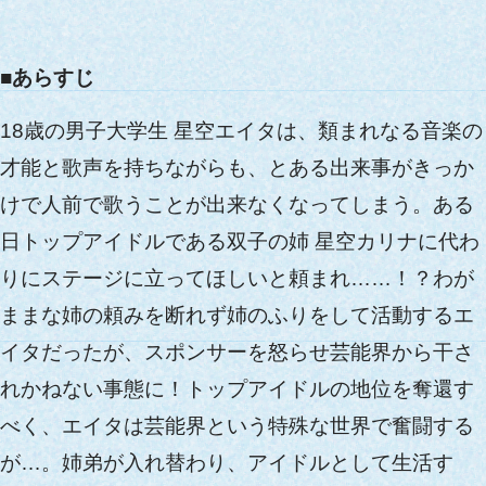
■あらすじ
18歳の男子大学生 星空エイタは、類まれなる音楽の
才能と歌声を持ちながらも、とある出来事がきっか
けで人前で歌うことが出来なくなってしまう。
ある
日トップアイドルである双子の姉 星空カリナに代わ
りにステージに立ってほしいと頼まれ……！？
わが
ままな姉の頼みを断れず姉のふりをして活動するエ
イタだったが、スポンサーを怒らせ芸能界から干さ
れかねない事態に！
トップアイドルの地位を奪還す
べく、エイタは芸能界という特殊な世界で奮闘する
が…。
姉弟が入れ替わり、アイドルとして生活す