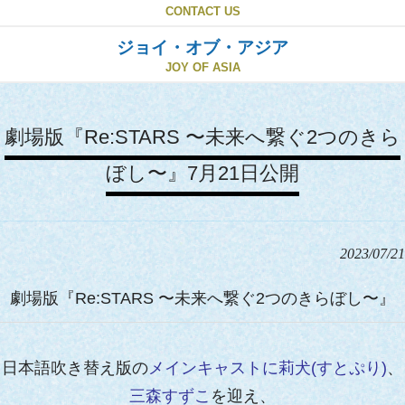
CONTACT US
ジョイ・オブ・アジア
JOY OF ASIA
劇場版『Re:STARS 〜未来へ繋ぐ2つのきら
ぼし〜』7月21日公開
2023/07/21
劇場版『Re:STARS 〜未来へ繋ぐ2つのきらぼし〜』
日本語吹き替え版の
メインキャストに莉犬(すとぷり)
、
三森すずこ
を迎え、