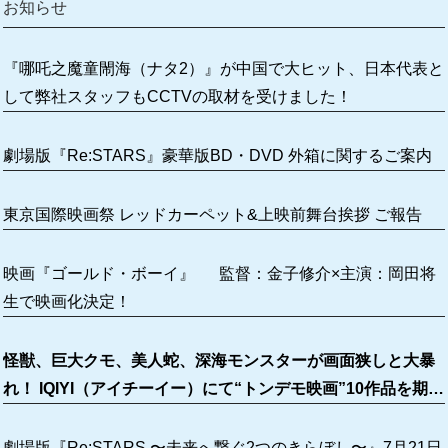
お知らせ
『哪吒之魔童閙海（ナタ2）』が中国で大ヒット、日本代表と
して弊社スタッフもCCTVの取材を受けました！
劇場版『Re:STARS』豪華版BD・DVD 外箱に関するご案内
東京国際映画祭 レッドカーペット&上映前舞台挨拶 ご報告
映画『ゴールド・ボーイ』 監督：金子修介×主演：岡田将
生で映画化決定！
怪獣、巨大クモ、美人蛇、深海モンスターが画面狭しと大暴
れ！ IQIYI（アイチーイー）にて“トンデモ映画”10作品を期間
限定無料配信！
劇場版『Re:STARS 〜未来へ繋ぐ2つのきらぼし〜』7月21日