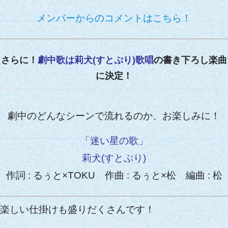
メンバーからのコメントはこちら！
さらに！
劇中歌は莉犬(すとぷり)歌唱
の書き下ろし楽曲
に決定！
劇中のどんなシーンで流れるのか、お楽しみに！
「迷い星の歌」
莉犬(すとぷり)
作詞 : るぅと×TOKU
作曲 : るぅと×松
編曲 : 松
楽しい仕掛けも盛りだくさんです！