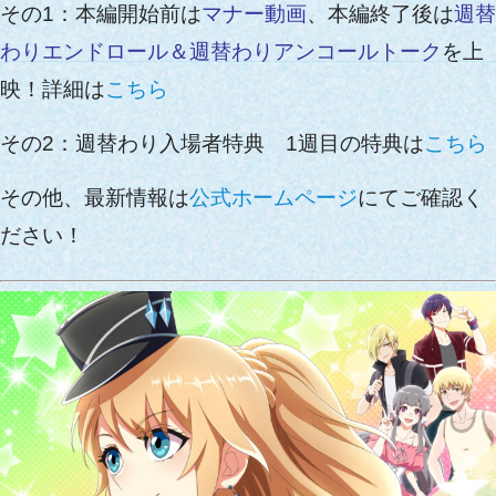
その1：本編開始前は
マナー動画
、本編終了後は
週替
わりエンドロール＆週替わりアンコールトーク
を上
映！詳細は
こちら
その2：週替わり入場者特典 1週目の特典は
こちら
その他、最新情報は
公式ホームページ
にてご確認く
ださい！