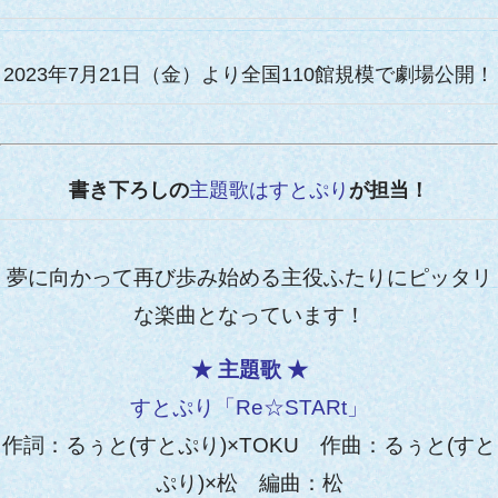
2023年7月21日（金）より全国110館規模で劇場公開！
書き下ろしの
主題歌はすとぷり
が担当！
夢に向かって再び歩み始める主役ふたりにピッタリ
な楽曲となっています！
★ 主題歌 ★
すとぷり
「Re☆STARt」
作詞：るぅと
(すとぷり)
×TOKU 作曲：るぅと
(すと
ぷり)
×松 編曲：松