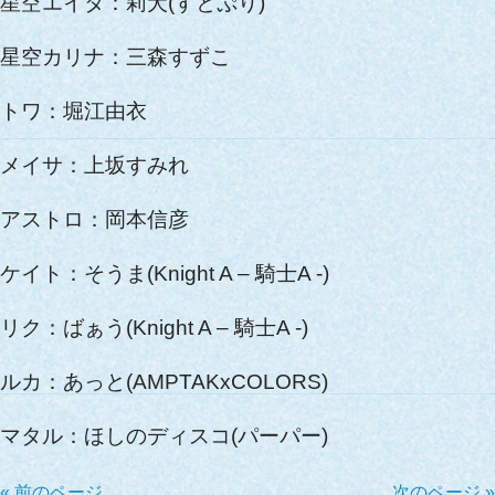
星空エイタ：莉犬(すとぷり)
星空カリナ：三森すずこ
トワ：堀江由衣
メイサ：上坂すみれ
アストロ：岡本信彦
ケイト：そうま(Knight A – 騎士A -)
リク：ばぁう(Knight A – 騎士A -)
ルカ：あっと(AMPTAKxCOLORS)
マタル：ほしのディスコ(パーパー)
« 前のページ
次のページ »