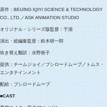
原作：BEIJING IQIYI SCIENCE & TECHNOLOGY
CO., LTD.／ASK ANIMATION STUDIO
オリジナル・シリーズ版監督：于沺
演出・総編集監督：鈴木研一郎
吹き替え翻訳：水野衛子
提供：チームジョイ／ブシロードムーブ／トムス・
エンタテインメント
配給：ブシロードムーブ
■CAST