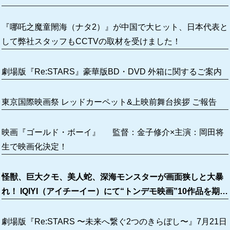
『哪吒之魔童閙海（ナタ2）』が中国で大ヒット、日本代表と
して弊社スタッフもCCTVの取材を受けました！
劇場版『Re:STARS』豪華版BD・DVD 外箱に関するご案内
東京国際映画祭 レッドカーペット&上映前舞台挨拶 ご報告
映画『ゴールド・ボーイ』 監督：金子修介×主演：岡田将
生で映画化決定！
怪獣、巨大クモ、美人蛇、深海モンスターが画面狭しと大暴
れ！ IQIYI（アイチーイー）にて“トンデモ映画”10作品を期間
限定無料配信！
劇場版『Re:STARS 〜未来へ繋ぐ2つのきらぼし〜』7月21日