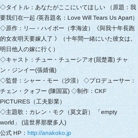
◇タイトル：あなたがここにいてほしい （原題：我
要我们在一起 /英吾題名：Love Will Tears Us Apart）
◇原作：リ―・ハイボー（李海波）《與我十年長跑
的女友明天要嫁人了 》（十年間一緒にいた彼女は。
明日他人の嫁に行く）
◇キャスト：チュー・チューシアオ(屈楚蕭) チャ
ン・ジンイー(張婧儀)
◇監督：シャー・モー（沙漠） ◇プロデューサー：
チェン・クォフー (陳国冨) ◇制作：CKF
PICTURES（工夫影業）
◇主題歌：カレン・モク（莫文蔚） 「empty
world」 (這世界那麼多人)
公式 HP：
http://anakoko.jp