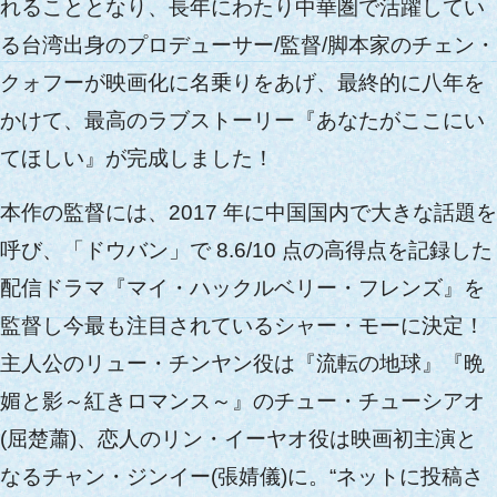
れることとなり、長年にわたり中華圏で活躍してい
る台湾出身のプロデューサー/監督/脚本家のチェン・
クォフーが映画化に名乗りをあげ、最終的に八年を
かけて、最高のラブストーリー『あなたがここにい
てほしい』が完成しました！
本作の監督には、2017 年に中国国内で大きな話題を
呼び、「ドウバン」で 8.6/10 点の高得点を記録した
配信ドラマ『マイ・ハックルベリー・フレンズ』を
監督し今最も注目されているシャー・モーに決定！
主人公のリュー・チンヤン役は『流転の地球』『晩
媚と影～紅きロマンス～』のチュー・チューシアオ
(屈楚蕭)、恋人のリン・イーヤオ役は映画初主演と
なるチャン・ジンイー(張婧儀)に。“ネットに投稿さ