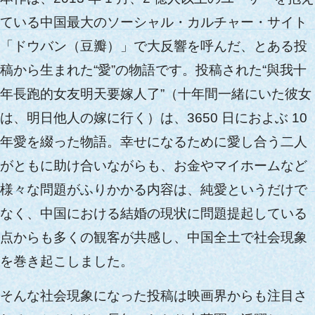
ている中国最大のソーシャル・カルチャー・サイト
「ドウバン（豆瓣）」で大反響を呼んだ、とある投
稿から生まれた“愛”の物語です。投稿された“與我十
年長跑的女友明天要嫁人了”（十年間一緒にいた彼女
は、明日他人の嫁に行く）は、3650 日におよぶ 10
年愛を綴った物語。幸せになるために愛し合う二人
がともに助け合いながらも、お金やマイホームなど
様々な問題がふりかかる内容は、純愛というだけで
なく、中国における結婚の現状に問題提起している
点からも多くの観客が共感し、中国全土で社会現象
を巻き起こしました。
そんな社会現象になった投稿は映画界からも注目さ