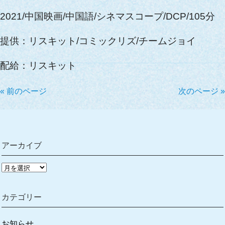
2021/中国映画/中国語/シネマスコープ/DCP/105分
提供：リスキット/コミックリズ/チームジョイ
配給：リスキット
« 前のページ
次のページ »
アーカイブ
ア
ー
カ
カテゴリー
イ
ブ
お知らせ