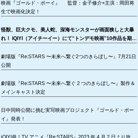
映画『ゴールド・ボーイ』 監督：金子修介×主演：岡田将
生で映画化決定！
怪獣、巨大クモ、美人蛇、深海モンスターが画面狭しと大暴
れ！ IQIYI（アイチーイー）にて“トンデモ映画”10作品を期間
限定無料配信！
劇場版『Re:STARS 〜未来へ繋ぐ2つのきらぼし〜』7月21日
公開
劇場版『Re:STARS 〜未来へ繋ぐ 2 つのきらぼし〜』製作＆
メインキャスト決定
日中同時公開に挑む実写映画プロジェクト『ゴールド・ボー
イ』発表！
iQIYI発！TV アニメ『Re:STARS』2023 年 4 月 2 日より放